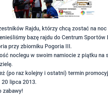
estników Rajdu, którzy chcą zostać na noc
zenieśliśmy bazę rajdu do Centrum Sportów L
a przy zbiorniku Pogoria III.
ość noclegu w swoim namiocie z piątku na 
zielę.
ż (po raz kolejny i ostatni) termin promocyj
 20 lipca 2013.
o zabawy!