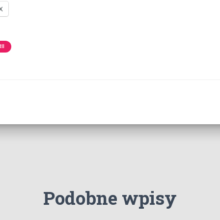
X
II
Podobne wpisy