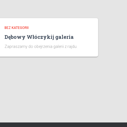
BEZ KATEGORII
Dębowy Włóczykij galeria
Zapraszamy do obejrzenia galerii z rajdu.