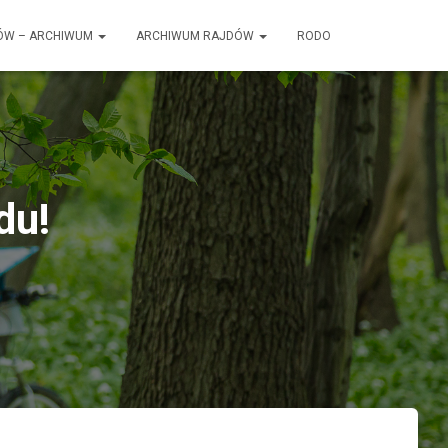
ÓW – ARCHIWUM
ARCHIWUM RAJDÓW
RODO
du!