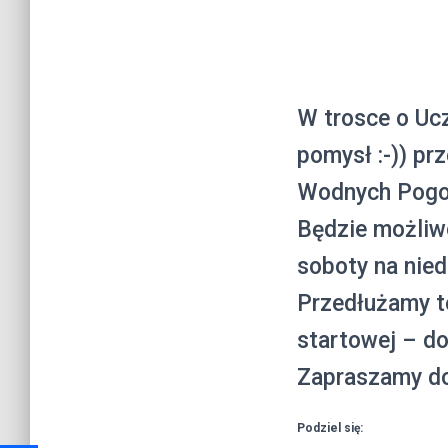
W trosce o Ucz
pomysł :-)) pr
Wodnych Pogori
Będzie możliw
soboty na nied
Przedłużamy te
startowej – do
Zapraszamy d
Podziel się: