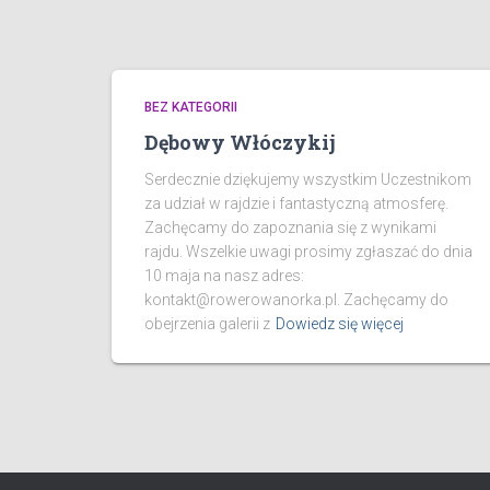
BEZ KATEGORII
Dębowy Włóczykij
Serdecznie dziękujemy wszystkim Uczestnikom
za udział w rajdzie i fantastyczną atmosferę.
Zachęcamy do zapoznania się z wynikami
rajdu. Wszelkie uwagi prosimy zgłaszać do dnia
10 maja na nasz adres:
kontakt@rowerowanorka.pl. Zachęcamy do
obejrzenia galerii z
Dowiedz się więcej