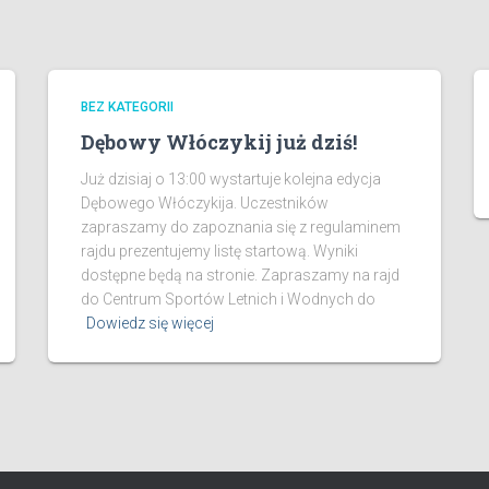
BEZ KATEGORII
Dębowy Włóczykij już dziś!
Już dzisiaj o 13:00 wystartuje kolejna edycja
Dębowego Włóczykija. Uczestników
zapraszamy do zapoznania się z regulaminem
rajdu prezentujemy listę startową. Wyniki
dostępne będą na stronie. Zapraszamy na rajd
do Centrum Sportów Letnich i Wodnych do
Dowiedz się więcej