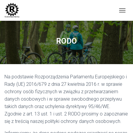
P
R
Z
E
Ł
RODO
Ą
C
Z
N
A
W
Na podstawie Rozporządzenia Parlamentu Europejskiego i
I
G
Rady (UE) 2016/679 z dnia 27 kwietnia 2016 r. w sprawie
A
ochrony osób fizycznych w związku z przetwarzaniem
C
danych osobowych i w sprawie swobodnego przepływu
J
Ę
takich danych oraz uchylenia dyrektywy 95/46/WE.
Zgodnie z art. 13 ust. 1 i ust. 2 RODO prosimy o zapoznanie
się z treścią naszej polityki ochrony danych osobowych.