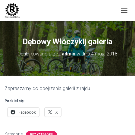
P
R
Z
E
Ł
Dębowy Włóczykij galeria
Ą
C
Opublikowano przez
admin
w dniu
4 maja 2018
Z
N
A
W
I
G
Zapraszamy do obejrzenia galerii z rajdu.
A
C
J
Podziel się:
Ę
Facebook
X
Kategorie:
BEZ KATEGORII