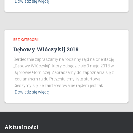
Dowiedz się więcej
BEZ KATEGORII
Dębowy Włóczykij 2018
Serdecznie zapraszamy na rodzinny rajd na orientację
„Dębowy Włóczykij”, który odbędzie się 3 maja 2018 w
Dąbrowie Górniczej. Zapraszamy do zapoznania się z
regulaminem rajdu Prezentujemy listę startową.
Cieszymy się, że zainteresowanie rajdem jest tak
Dowiedz się więcej
Aktualności