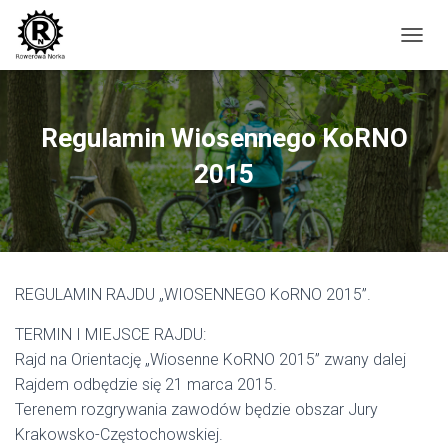
P
R
Z
E
Ł
Regulamin Wiosennego KoRNO
Ą
C
2015
Z
N
A
W
I
G
REGULAMIN RAJDU „WIOSENNEGO KoRNO 2015”.
A
C
TERMIN I MIEJSCE RAJDU:
J
Ę
Rajd na Orientację „Wiosenne KoRNO 2015” zwany dalej
Rajdem odbędzie się 21 marca 2015.
Terenem rozgrywania zawodów będzie obszar Jury
Krakowsko-Częstochowskiej.