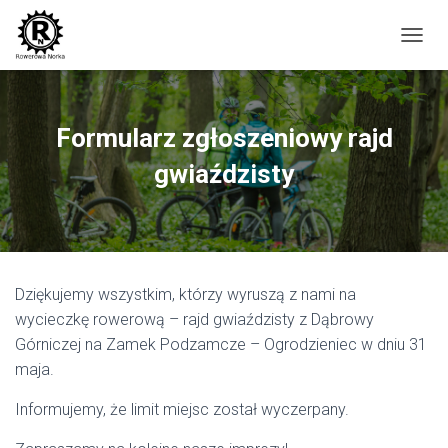
P
R
Z
E
Ł
Formularz zgłoszeniowy rajd
Ą
C
gwiaździsty
Z
N
A
W
I
G
Dziękujemy wszystkim, którzy wyruszą z nami na
A
C
wycieczkę rowerową – rajd gwiaździsty z Dąbrowy
J
Górniczej na Zamek Podzamcze – Ogrodzieniec w dniu 31
Ę
maja.
Informujemy, że limit miejsc został wyczerpany.