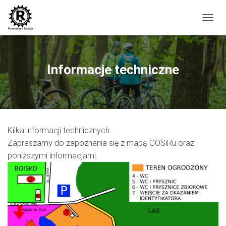
P
R
Z
E
Ł
Informacje techniczne
Ą
C
Z
N
A
W
Kilka informacji technicznych.
I
G
Zapraszamy do zapoznania się z mapą GOSiRu oraz
A
poniższymi informacjami.
C
J
Ę