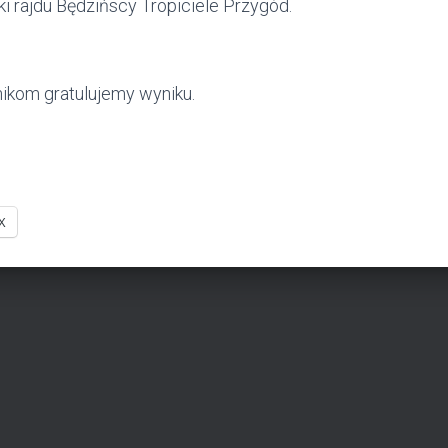
i rajdu Będzińscy Tropiciele Przygód.
ikom gratulujemy wyniku.
X