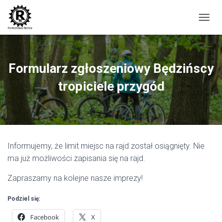
P
R
Z
E
Ł
Formularz zgłoszeniowy Będzińscy
Ą
C
tropiciele przygód
Z
N
A
W
I
G
Informujemy, że limit miejsc na rajd został osiągnięty. Nie
A
C
ma już możliwości zapisania się na rajd.
J
Ę
Zapraszamy na kolejne nasze imprezy!
Podziel się:
Facebook
X