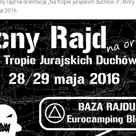
 rajd na orientację „Na tropie jurajskich duchów 3”, który
ja 2016.