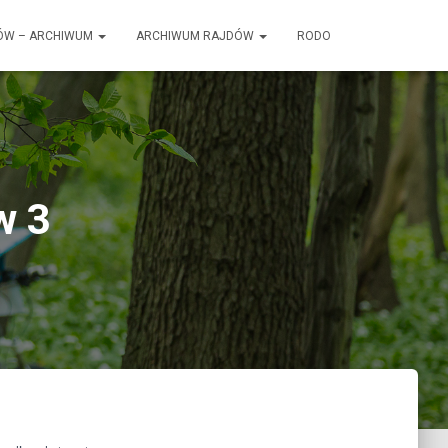
ÓW – ARCHIWUM
ARCHIWUM RAJDÓW
RODO
w 3