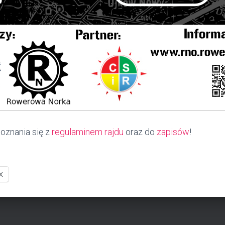
oznania się z
regulaminem rajdu
oraz do
zapisów
!
X