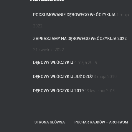
PODSUMOWANIE DĘBOWEGO WŁÓCZYKIJA
1 maja
2022
ZAPRASZAMY NA DĘBOWEGO WŁÓCZYKIJA 2022
21 kwietnia 2022
DĘBOWY WŁÓCZYKIJ
4 maja 2019
DĘBOWY WŁÓCZYKIJ JUŻ DZIŚ!
3 maja 2019
DĘBOWY WŁÓCZYKIJ 2019
19 kwietnia 2019
STRONA GŁÓWNA
PUCHAR RAJDÓW – ARCHIWUM