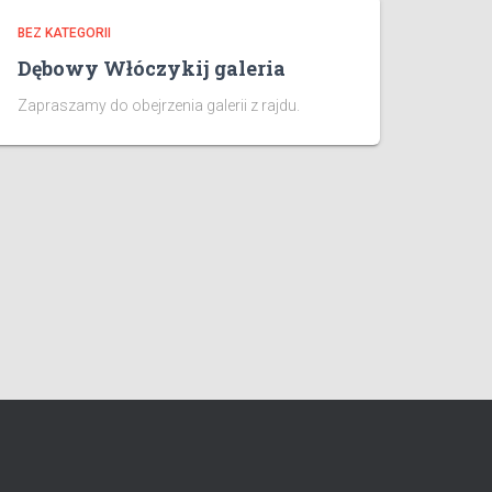
BEZ KATEGORII
Dębowy Włóczykij galeria
Zapraszamy do obejrzenia galerii z rajdu.