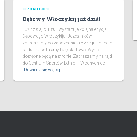
BEZ KATEGORII
Dębowy Włóczykij już dziś!
Już dzisiaj o 13:00 wystartuje kolejna edycja
Dębowego Włóczykija. Uczestników
zapraszamy do zapoznania się z regulaminem
rajdu prezentujemy listę startową. Wyniki
dostępne będą na stronie. Zapraszamy na rajd
do Centrum Sportów Letnich i Wodnych do
Dowiedz się więcej