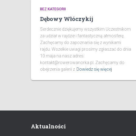
BEZ KATEGORII
Dębowy Włóczykij
Serdecznie dziękujemy wszystkim Uczestnikom
za udział w rajdzie i fantastyczną atmosferę.
Zachęcamy do zapoznania się z wynikami
rajdu. Wszelkie uwagi prosimy zgłaszać do dnia
10 maja na nasz adres:
kontakt@rowerowanorka.pl. Zachęcamy do
obejrzenia galerii z
Dowiedz się więcej
Aktualności