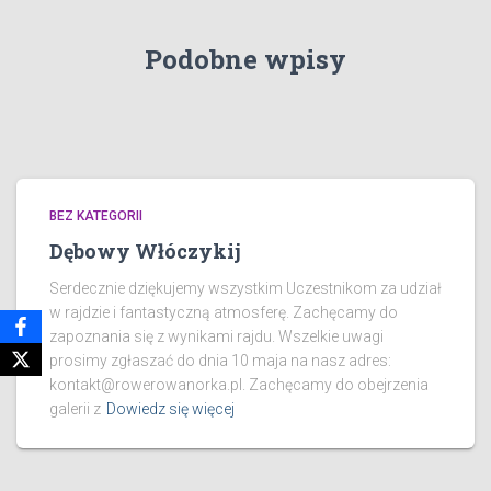
Podobne wpisy
BEZ KATEGORII
Dębowy Włóczykij
Serdecznie dziękujemy wszystkim Uczestnikom za udział
w rajdzie i fantastyczną atmosferę. Zachęcamy do
zapoznania się z wynikami rajdu. Wszelkie uwagi
prosimy zgłaszać do dnia 10 maja na nasz adres:
kontakt@rowerowanorka.pl. Zachęcamy do obejrzenia
galerii z
Dowiedz się więcej