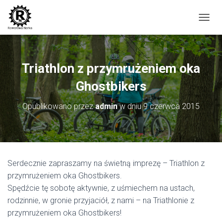
P
R
Z
E
Ł
Triathlon z przymrużeniem oka
Ą
C
Ghostbikers
Z
N
Opublikowano przez
admin
w dniu
9 czerwca 2015
A
W
I
G
A
C
Serdecznie zapraszamy na świetną imprezę – Triathlon z
J
przymrużeniem oka Ghostbikers.
Ę
Spędźcie tę sobotę aktywnie, z uśmiechem na ustach,
rodzinnie, w gronie przyjaciół, z nami – na Triathlonie z
przymrużeniem oka Ghostbikers!