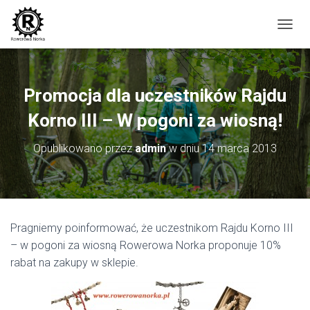
P
R
Z
E
Ł
Promocja dla uczestników Rajdu
Ą
C
Korno III – W pogoni za wiosną!
Z
N
Opublikowano przez
admin
w dniu
14 marca 2013
A
W
I
G
A
C
Pragniemy poinformować, że uczestnikom Rajdu Korno III
J
– w pogoni za wiosną Rowerowa Norka proponuje 10%
Ę
rabat na zakupy w sklepie.