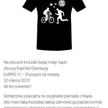
Na plecach koszulki będą miały napis:
„Nocny Rajd Na Orientację
KoRNO III – W pogoni za wiosną
22 marca 2013
46 km rowerem”
Serdecznie polecamy te oryginalne pamiątki z Rajdu.
Aby mieć taką koszulkę należy zamówić ją poprzez e-mail