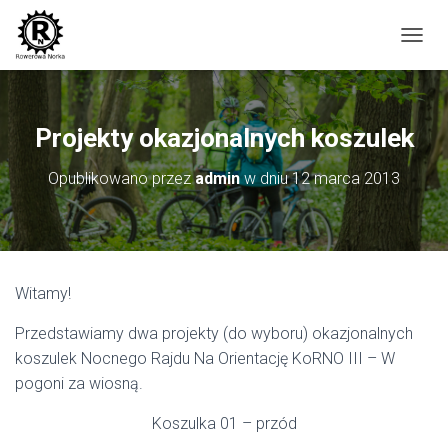
P
R
Z
E
Ł
Projekty okazjonalnych koszulek
Ą
C
Opublikowano przez
admin
w dniu
12 marca 2013
Z
N
A
W
I
G
Witamy!
A
C
Przedstawiamy dwa projekty (do wyboru) okazjonalnych
J
Ę
koszulek Nocnego Rajdu Na Orientację KoRNO III – W
pogoni za wiosną.
Koszulka 01 – przód