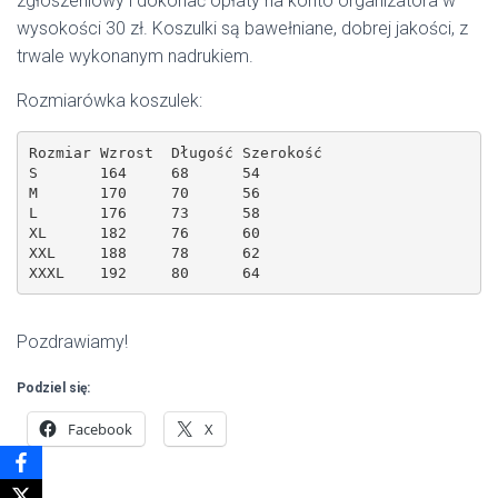
zgłoszeniowy i dokonać opłaty na konto organizatora w
wysokości 30 zł. Koszulki są bawełniane, dobrej jakości, z
trwale wykonanym nadrukiem.
Rozmiarówka koszulek:
Rozmiar Wzrost 	Długość Szerokość

S 	164 	68 	54

M 	170 	70 	56

L 	176 	73 	58

XL 	182 	76 	60

XXL 	188 	78 	62

XXXL 	192 	80 	64
Pozdrawiamy!
Podziel się:
Facebook
X