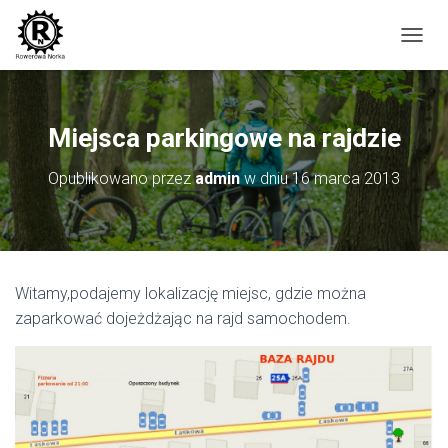
P
R
Z
E
Ł
Miejsca parkingowe na rajdzie
Ą
C
Opublikowano przez
admin
w dniu
16 marca 2013
Z
N
A
W
I
G
Witamy,podajemy lokalizację miejsc, gdzie można
A
C
zaparkować dojeżdżając na rajd samochodem.
J
Ę