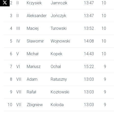
2
II
Krzysiek
Jamrozik
13:47
10
3
II
Aleksander
Jończyk
13:47
10
4
III
Maciej
Turowski
13:52
10
5
IV
Sławomir
Wojnowski
14:08
10
6
V
Michał
Kopek
14:43
10
7
VI
Mariusz
Ochal
15:22
9
8
VII
Adam
Ratuszny
13:03
9
9
VII
Rafał
Kozłowski
13:03
9
10
VII
Zbigniew
Koloda
13:03
9