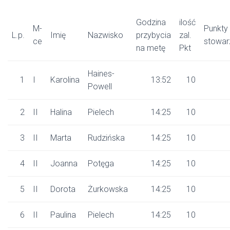
Godzina
ilość
M-
Punkty
L.p.
Imię
Nazwisko
przybycia
zal.
ce
stowar
na metę
Pkt
Haines-
1
I
Karolina
13:52
10
Powell
2
II
Halina
Pielech
14:25
10
3
II
Marta
Rudzińska
14:25
10
4
II
Joanna
Potęga
14:25
10
5
II
Dorota
Żurkowska
14:25
10
6
II
Paulina
Pielech
14:25
10