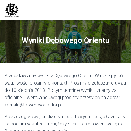
Wyniki Dębowego Orientu
Przedstawiamy wyniki z Dębowego Orientu. W razie pytań,
wątpliwości prosimy o kontakt. Prosimy o zgłaszanie uwag
do 10 sierpnia 2013. Po tym terminie wyniki uznamy za
oficjalne. Ewentualne uwagi prosimy przesyłać na adres:
kontakt@rowerowanorka.pl.
Po szczegółowej analizie kart startowych nastąpiły zmiany
na podium w kategorii mężczyzn na trasie rowerowej giga.