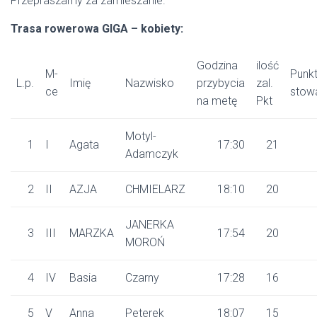
Przepraszamy za zamieszanie.
Trasa rowerowa GIGA – kobiety:
Godzina
ilość
M-
Punk
L.p.
Imię
Nazwisko
przybycia
zal.
ce
stow
na metę
Pkt
Motyl-
1
I
Agata
17:30
21
Adamczyk
2
II
AZJA
CHMIELARZ
18:10
20
JANERKA
3
III
MARZKA
17:54
20
MOROŃ
4
IV
Basia
Czarny
17:28
16
5
V
Anna
Peterek
18:07
15