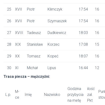
25
XVII
Piotr
Klimczyk
17:54
16
26
XVII
Piotr
Szymaszek
17:54
16
27
XVIII
Tadeusz
Dudkiewicz
18:03
16
28
XIX
Stanisław
Korzec
17:08
15
29
XX
Tomasz
Kopeć
18:07
16
30
XI
Michał
Lipus
16:44
12
Trasa piesza – mężczyźni:
Godzina
ilość
M-
Pun
L.p.
Imię
Nazwisko
przybycia
zal.
ce
sto
na metę
Pkt