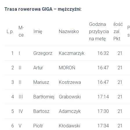
Trasa rowerowa GIGA – mężczyźni:
Godzina
ilość
M-
P
L.p.
Imię
Nazwisko
przybycia
zal.
ce
s
na metę
Pkt
1
I
Grzegorz
Kaczmarzyk
16:32
21
2
II
Artur
MOROŃ
16:47
21
3
II
Mariusz
Kostrzewa
16:47
21
4
III
Bartłomiej
Grabowski
17:14
21
5
IV
Bartosz
Adamczyk
17:30
21
6
V
Piotr
Kłodawski
17:34
21