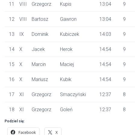
11
VIII
Grzegorz
Kupis
13:04
9
12
VIII
Bartosz
Gawron
13:04
9
13
IX
Dominik
Kubiczek
14:03
9
14
X
Jacek
Herok
14:54
9
15
X
Marcin
Maciej
14:54
9
16
X
Mariusz
Kubik
14:54
9
17
XI
Grzegorz
Smaczyński
12:37
8
18
XI
Grzegorz
Goleń
12:37
8
Podziel się:
Facebook
X