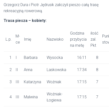
Grzegorz Dura i Piotr Jędrusik zaliczyli pieszo całą trasę
rekreacyjną rowerową.
Trasa piesza – kobiety:
Godzina
ilość
M-
Pun
L.p.
Imię
Nazwisko
przybycia
zal.
ce
sto
na metę
Pkt
1
I
Barbara
Wysocka
16:11
8
2
II
Anna
Laskowska
17:34
8
3
III
Katarzyna
Woźniak
17:15
7
Woźniak-
4
III
Malwina
17:15
7
Łogiewa