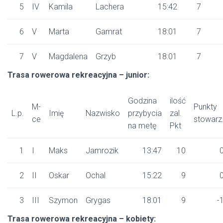
5
IV
Kamila
Lachera
15:42
7
6
V
Marta
Gamrat
18:01
7
7
V
Magdalena
Grzyb
18:01
7
Trasa rowerowa rekreacyjna – junior:
Godzina
ilość
M-
Punkty
L.p.
Imię
Nazwisko
przybycia
zal.
ce
stowarz
na metę
Pkt
1
I
Maks
Jamrozik
13:47
10
2
II
Oskar
Ochal
15:22
9
3
III
Szymon
Grygas
18:01
9
-
Trasa rowerowa rekreacyjna – kobiety: