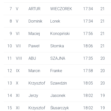
7
V
ARTUR
WIECZOREK
17:34
21
8
V
Dominik
Lorek
17:34
21
9
VI
Maciej
Konopiński
17:56
21
10
VII
Paweł
Słomka
18:06
21
11
VIII
ABU
SZAJNA
17:35
20
12
IX
Marcin
Franke
17:58
20
13
X
Krzysztof
Szawdzin
18:05
20
14
XI
Jerzy
Jasonek
18:02
19
15
XI
Krzysztof
Ślusarczyk
18:02
19