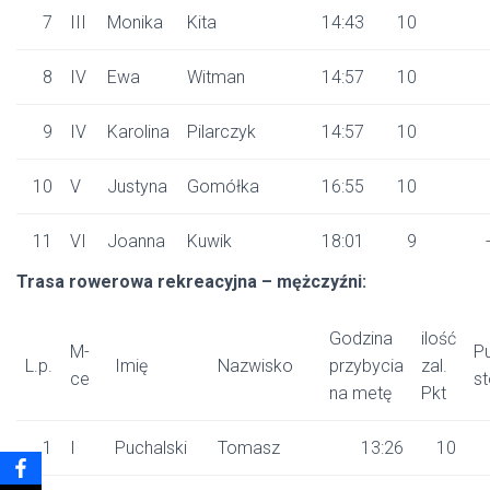
7
III
Monika
Kita
14:43
10
8
IV
Ewa
Witman
14:57
10
9
IV
Karolina
Pilarczyk
14:57
10
10
V
Justyna
Gomółka
16:55
10
11
VI
Joanna
Kuwik
18:01
9
Trasa rowerowa rekreacyjna – mężczyźni:
Godzina
ilość
M-
P
L.p.
Imię
Nazwisko
przybycia
zal.
ce
s
na metę
Pkt
1
I
Puchalski
Tomasz
13:26
10