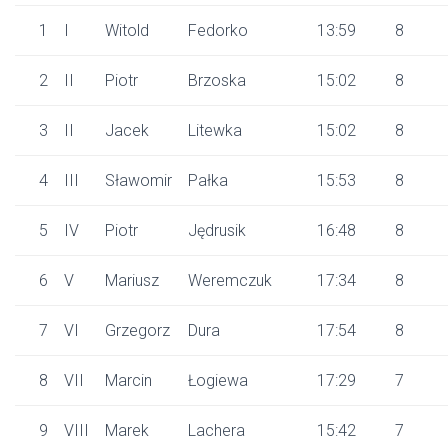
1
I
Witold
Fedorko
13:59
8
2
II
Piotr
Brzoska
15:02
8
3
II
Jacek
Litewka
15:02
8
4
III
Sławomir
Pałka
15:53
8
5
IV
Piotr
Jędrusik
16:48
8
6
V
Mariusz
Weremczuk
17:34
8
7
VI
Grzegorz
Dura
17:54
8
8
VII
Marcin
Łogiewa
17:29
7
9
VIII
Marek
Lachera
15:42
7