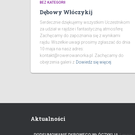
BEZ KATEGORII
Dębowy Włóczykij
Serdecznie dziękujemy wszystkim Uczestnikom
za udział w rajdzie i fantastyczną atmosferę.
Zachęcamy do zapoznania się z wynikami
rajdu. Wszelkie uwagi prosimy zgłaszać do dnia
10 maja na nasz adres:
kontakt@rowerowanorka.pl. Zachęcamy do
obejrzenia galerii z
Dowiedz się więcej
Aktualności