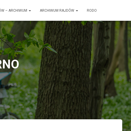
ÓW – ARCHIWUM
ARCHIWUM RAJDÓW
RODO
oRNO