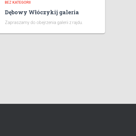
BEZ KATEGORII
Dębowy Włóczykij galeria
Zapraszamy do obejrzenia galerii z rajdu.