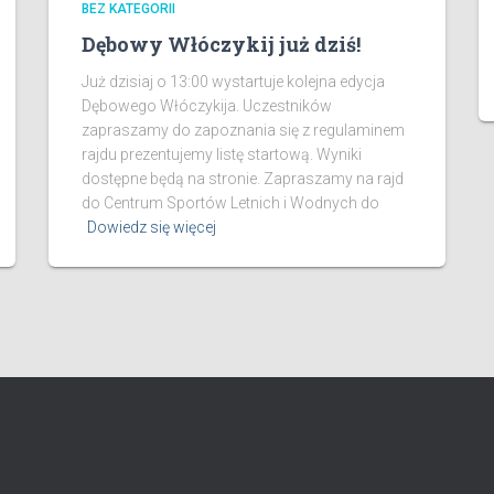
BEZ KATEGORII
Dębowy Włóczykij już dziś!
Już dzisiaj o 13:00 wystartuje kolejna edycja
Dębowego Włóczykija. Uczestników
zapraszamy do zapoznania się z regulaminem
rajdu prezentujemy listę startową. Wyniki
dostępne będą na stronie. Zapraszamy na rajd
do Centrum Sportów Letnich i Wodnych do
Dowiedz się więcej