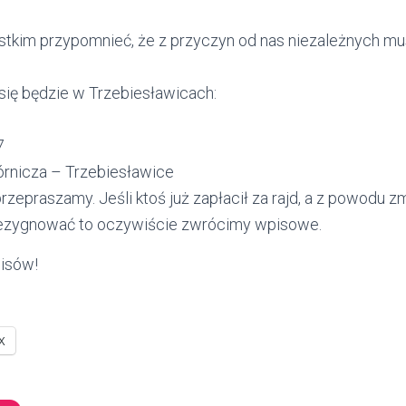
tkim przypomnieć, że z przyczyn od nas niezależnych mu
 się będzie w Trzebiesławicach:
7
rnicza – Trzebiesławice
zepraszamy. Jeśli ktoś już zapłacił za rajd, a z powodu 
zrezygnować to oczywiście zwrócimy wpisowe.
isów!
X