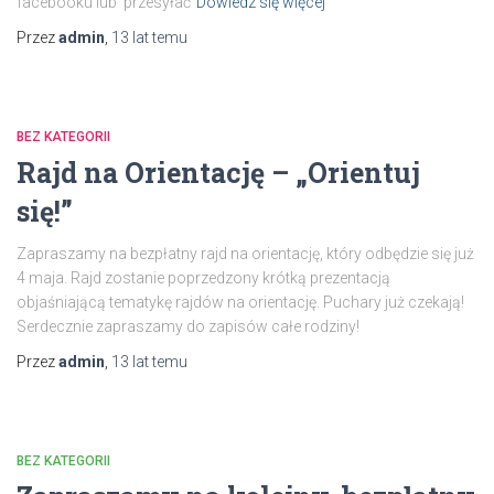
facebooku lub przesyłać
Dowiedz się więcej
Przez
admin
,
13 lat
temu
BEZ KATEGORII
Rajd na Orientację – „Orientuj
się!”
Zapraszamy na bezpłatny rajd na orientację, który odbędzie się już
4 maja. Rajd zostanie poprzedzony krótką prezentacją
objaśniającą tematykę rajdów na orientację. Puchary już czekają!
Serdecznie zapraszamy do zapisów całe rodziny!
Przez
admin
,
13 lat
temu
BEZ KATEGORII