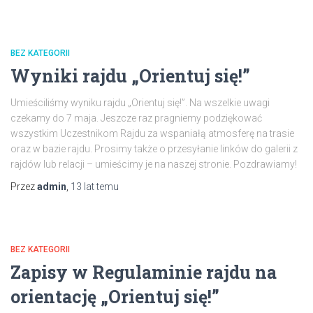
BEZ KATEGORII
Wyniki rajdu „Orientuj się!”
Umieściliśmy wyniku rajdu „Orientuj się!”. Na wszelkie uwagi
czekamy do 7 maja. Jeszcze raz pragniemy podziękować
wszystkim Uczestnikom Rajdu za wspaniałą atmosferę na trasie
oraz w bazie rajdu. Prosimy także o przesyłanie linków do galerii z
rajdów lub relacji – umieścimy je na naszej stronie. Pozdrawiamy!
Przez
admin
,
13 lat
temu
BEZ KATEGORII
Zapisy w Regulaminie rajdu na
orientację „Orientuj się!”