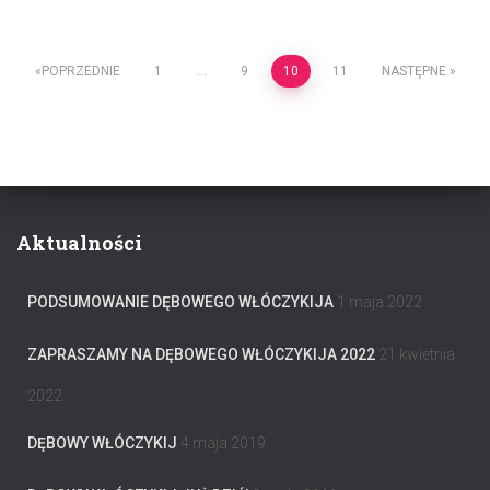
Stronicowanie
POPRZEDNIE
1
…
9
10
11
NASTĘPNE
wpisów
Aktualności
PODSUMOWANIE DĘBOWEGO WŁÓCZYKIJA
1 maja 2022
ZAPRASZAMY NA DĘBOWEGO WŁÓCZYKIJA 2022
21 kwietnia
2022
DĘBOWY WŁÓCZYKIJ
4 maja 2019