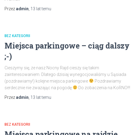
Przez
admin
,
13 lat
temu
BEZ KATEGORII
Miejsca parkingowe – ciąg dalszy
;-)
Cieszymy się, że nasz Nocny Rajd cieszy się takim
zainteresowaniem. Dlatego dzisiaj wynegocjowaliśmy u Sąsiada
(pozdrawiamy!) kolejne miejsca parkingowe
Pozdrawiamy
serdecznie nie zważając na pogodę
Do zobaczenia na KoRNO!!!
Przez
admin
,
13 lat
temu
BEZ KATEGORII
Miejsca parkingowe na rajdzie