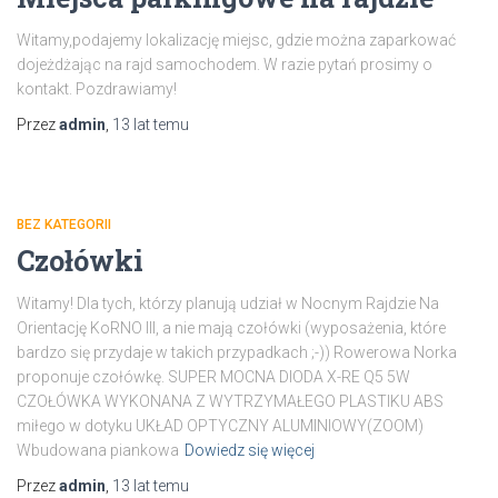
Witamy,podajemy lokalizację miejsc, gdzie można zaparkować
dojeżdżając na rajd samochodem. W razie pytań prosimy o
kontakt. Pozdrawiamy!
Przez
admin
,
13 lat
temu
BEZ KATEGORII
Czołówki
Witamy! Dla tych, którzy planują udział w Nocnym Rajdzie Na
Orientację KoRNO III, a nie mają czołówki (wyposażenia, które
bardzo się przydaje w takich przypadkach ;-)) Rowerowa Norka
proponuje czołówkę. SUPER MOCNA DIODA X-RE Q5 5W
CZOŁÓWKA WYKONANA Z WYTRZYMAŁEGO PLASTIKU ABS
miłego w dotyku UKŁAD OPTYCZNY ALUMINIOWY(ZOOM)
Wbudowana piankowa
Dowiedz się więcej
Przez
admin
,
13 lat
temu