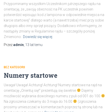
Przypominamy wszystkim Uczestnikom jutrzejszego rajdu na
orientację, że „swoją obecność na PK uczestnik powinien
potwierdzić wpisując kod z lampiona w odpowiednie miejsca na
karcie startowej” dlatego warto (a nawet trzeba) mieć przy sobie
długopis albo inny sprzęt piszący. Dodatkowo informujemy, że
nastąpiły zmiany w Regulaminie rajdu – szczegóły poniżej.
Zmieniono:
Dowiedz się więcej
Przez
admin
,
13 lat
temu
BEZ KATEGORII
Numery startowe
Uwaga! Uwaga! Achtung! Achtung! Numery startowe na rajd na
orientację „Orientuj się!” prezentują się świetnie
Dajemy
możliwość wybrania dowolnego numeru z puli od 001 do 100
Na zgłoszenia czekamy do 3 maja do 16:00
(zgłoszenia
prosimy umieszczać w komentarzach poprzez tą stronę lub na