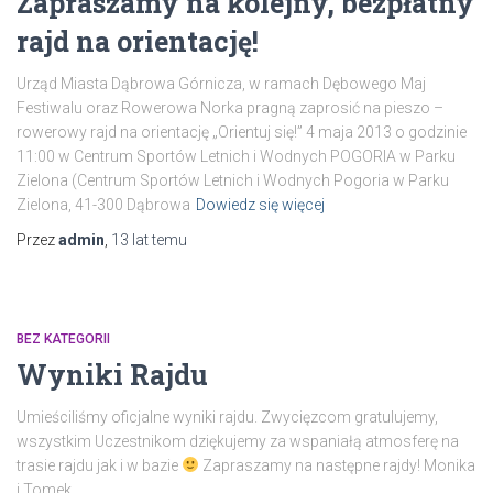
Zapraszamy na kolejny, bezpłatny
rajd na orientację!
Urząd Miasta Dąbrowa Górnicza, w ramach Dębowego Maj
Festiwalu oraz Rowerowa Norka pragną zaprosić na pieszo –
rowerowy rajd na orientację „Orientuj się!” 4 maja 2013 o godzinie
11:00 w Centrum Sportów Letnich i Wodnych POGORIA w Parku
Zielona (Centrum Sportów Letnich i Wodnych Pogoria w Parku
Zielona, 41-300 Dąbrowa
Dowiedz się więcej
Przez
admin
,
13 lat
temu
BEZ KATEGORII
Wyniki Rajdu
Umieściliśmy oficjalne wyniki rajdu. Zwycięzcom gratulujemy,
wszystkim Uczestnikom dziękujemy za wspaniałą atmosferę na
trasie rajdu jak i w bazie
Zapraszamy na następne rajdy! Monika
i Tomek