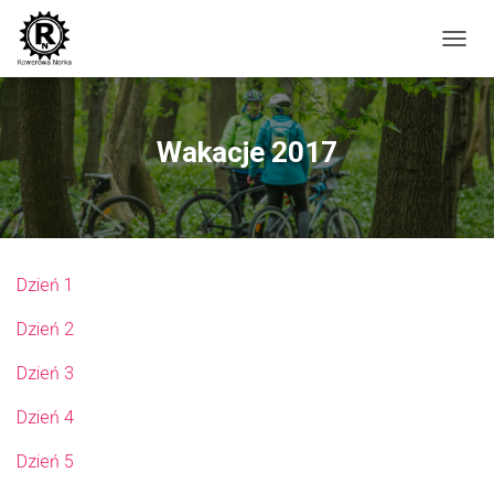
P
R
Z
E
Ł
Wakacje 2017
Ą
C
Z
N
A
W
Dzień 1
I
G
Dzień 2
A
C
J
Dzień 3
Ę
Dzień 4
Dzień 5