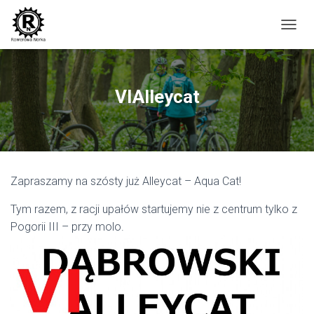
P
R
Z
E
Ł
VIAlleycat
Ą
C
Z
N
A
W
Zapraszamy na szósty już Alleycat – Aqua Cat!
I
G
Tym razem, z racji upałów startujemy nie z centrum tylko z
A
C
Pogorii III – przy molo.
J
Ę