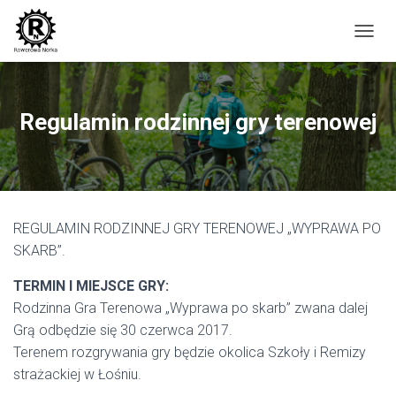
P
R
Z
E
Ł
Regulamin rodzinnej gry terenowej
Ą
C
Z
N
A
W
REGULAMIN RODZINNEJ GRY TERENOWEJ „WYPRAWA PO
I
G
SKARB”.
A
C
TERMIN I MIEJSCE GRY:
J
Rodzinna Gra Terenowa „Wyprawa po skarb” zwana dalej
Ę
Grą odbędzie się 30 czerwca 2017.
Terenem rozgrywania gry będzie okolica Szkoły i Remizy
strażackiej w Łośniu.