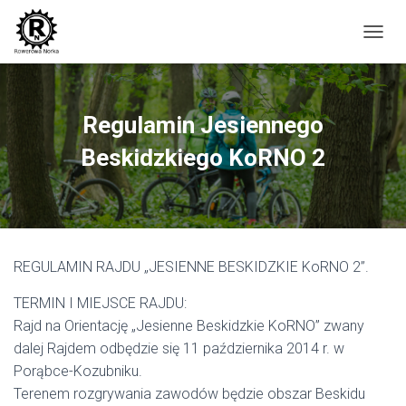
P
R
Z
E
Ł
Regulamin Jesiennego
Ą
C
Beskidzkiego KoRNO 2
Z
N
A
W
I
G
REGULAMIN RAJDU „JESIENNE BESKIDZKIE KoRNO 2”.
A
C
TERMIN I MIEJSCE RAJDU:
J
Ę
Rajd na Orientację „Jesienne Beskidzkie KoRNO” zwany
dalej Rajdem odbędzie się 11 października 2014 r. w
Porąbce-Kozubniku.
Terenem rozgrywania zawodów będzie obszar Beskidu