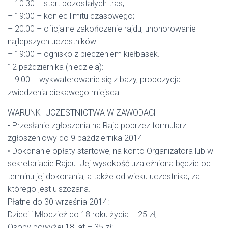
– 10:30 – start pozostałych tras;
– 19:00 – koniec limitu czasowego;
– 20:00 – oficjalne zakończenie rajdu, uhonorowanie
najlepszych uczestników
– 19:00 – ognisko z pieczeniem kiełbasek.
12 października (niedziela):
– 9:00 – wykwaterowanie się z bazy, propozycja
zwiedzenia ciekawego miejsca.
WARUNKI UCZESTNICTWA W ZAWODACH
• Przesłanie zgłoszenia na Rajd poprzez formularz
zgłoszeniowy do 9 października 2014
• Dokonanie opłaty startowej na konto Organizatora lub w
sekretariacie Rajdu. Jej wysokość uzależniona będzie od
terminu jej dokonania, a także od wieku uczestnika, za
którego jest uiszczana.
Płatne do 30 września 2014:
Dzieci i Młodzież do 18 roku życia – 25 zł;
Osoby powyżej 18 lat – 35 zł;