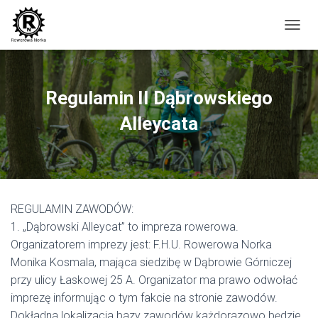
P
R
Z
E
Ł
Regulamin II Dąbrowskiego
Ą
C
Alleycata
Z
N
A
W
I
G
REGULAMIN ZAWODÓW:
A
C
1. „Dąbrowski Alleycat” to impreza rowerowa.
J
Organizatorem imprezy jest: F.H.U. Rowerowa Norka
Ę
Monika Kosmala, mająca siedzibę w Dąbrowie Górniczej
przy ulicy Łaskowej 25 A. Organizator ma prawo odwołać
imprezę informując o tym fakcie na stronie zawodów.
Dokładna lokalizacja bazy zawodów każdorazowo będzie