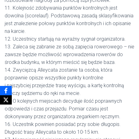
rozlosowane nagrody za pomocą szprychówek.
11. Kolejność zdobywania punktów kontrolnych jest
dowolna (scorelauf). Podstawową zasadą sklasyfikowania
jest znalezienie połowy punktów kontrolnych i ich opisanie
na karcie.
12. Uczestnicy startują na wyraźny sygnał organizatora.
13. Zaleca się zabranie ze sobą zapięcia rowerowego – nie
zawsze będzie możliwość wprowadzenia rowerów do
środka budynku, w którym mieścić się będzie baza.
14. Zwycięzcą Alleycata zostanie ta osoba, która
poprawnie opisze wszystkie punkty kontrolne
i najszybciej przejedzie trasę wyścigu, a kartę kontrolną
wręczy sędziemu do ręki na mecie.
15. O kolejnych miejscach decyduje ilość poprawnych
odpowiedzi i czas przejazdu. Pomiar czasu jest
dokonywany przez organizatora zegarkiem ręcznym.
16. Uczestnik powinien posiadać przy sobie długopis.
Długość trasy Alleycata to około 10-15 km.