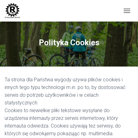
P
R
Z
E
Ł
Polityka Cookies
Ą
C
Z
N
A
W
Ta strona dla Państwa wygody używa plików cookies i
I
G
innych tego typu technologii m.in. po to, by dostosować
A
serwis do potrzeb użytkowników i w celach
C
statystycznych.
J
Ę
Cookies to niewielkie pliki tekstowe wysyłane do
urządzenia internauty przez serwis internetowy, który
internauta odwiedza. Cookies używają też serwisy, do
których się odwołujemy pokazując np. multimedia.