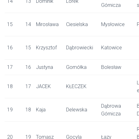
14
13
Dominik
Lorek
Górnicza
15
14
Mirosława
Ciesielska
Mysłowice
16
15
Krzysztof
Dąbrowiecki
Katowice
17
16
Justyna
Gomółka
Bolesław
L
18
17
JACEK
KŁECZEK
Dąbrowa
19
18
Kaja
Delewska
Górnicza
R
20
19
Tomasz
Gocyla
Łazy