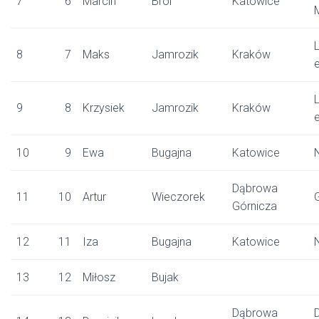
7
6
Marcin
Brol
Katowice
L
8
7
Maks
Jamrozik
Kraków
L
9
8
Krzysiek
Jamrozik
Kraków
10
9
Ewa
Bugajna
Katowice
Dąbrowa
11
10
Artur
Wieczorek
Górnicza
12
11
Iza
Bugajna
Katowice
13
12
Miłosz
Bujak
Dąbrowa