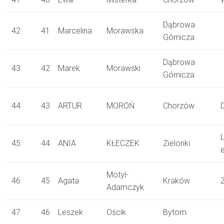
Dąbrowa
42
41
Marcelina
Morawska
Górnicza
Dąbrowa
43
42
Marek
Morawski
Górnicza
44
43
ARTUR
MOROŃ
Chorzów
L
45
44
ANIA
KŁECZEK
Zielonki
Motyl-
46
45
Agata
Kraków
Adamczyk
47
46
Leszek
Ościk
Bytom