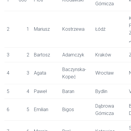
Górnicza
2
1
Mariusz
Kostrzewa
Łódź
3
2
Bartosz
Adamczyk
Kraków
Baczynska-
4
3
Agata
Wrocław
Kopeć
5
4
Paweł
Baran
Bydlin
Dąbrowa
6
5
Emilian
Bigos
Górnicza