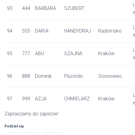
L
93
444
BARBARA
SZUBERT
L
94
555
DARIA
HANDYDRAJ
Radomsko
L
95
777
ABU
SZAJNA
Kraków
96
888
Dominik
Pluciński
Sosnowiec
L
97
999
AZJA
CHMIELARZ
Kraków
Zapraszamy do zapisów!
Podziel się: