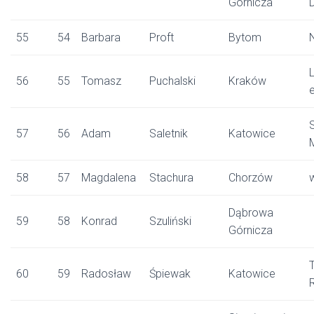
Górnicza
55
54
Barbara
Proft
Bytom
L
56
55
Tomasz
Puchalski
Kraków
57
56
Adam
Saletnik
Katowice
58
57
Magdalena
Stachura
Chorzów
Dąbrowa
59
58
Konrad
Szuliński
Górnicza
60
59
Radosław
Śpiewak
Katowice