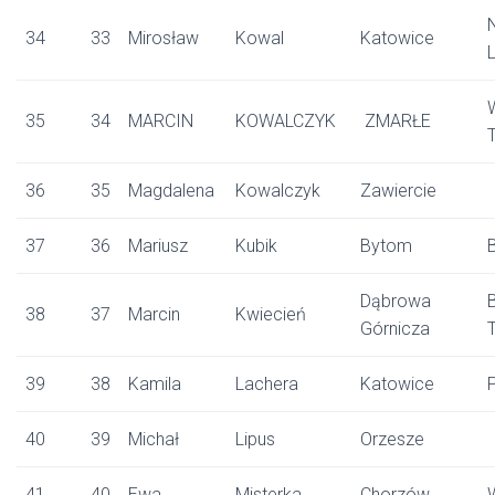
34
33
Mirosław
Kowal
Katowice
35
34
MARCIN
KOWALCZYK
ZMARŁE
36
35
Magdalena
Kowalczyk
Zawiercie
37
36
Mariusz
Kubik
Bytom
Dąbrowa
38
37
Marcin
Kwiecień
Górnicza
39
38
Kamila
Lachera
Katowice
40
39
Michał
Lipus
Orzesze
41
40
Ewa
Misterka
Chorzów