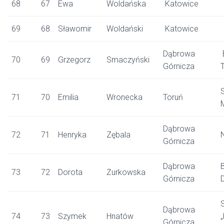
68
67
Ewa
Woldańska
Katowice
69
68
Sławomir
Woldański
Katowice
Dąbrowa
70
69
Grzegorz
Smaczyński
Górnicza
71
70
Emilia
Wronecka
Toruń
Dąbrowa
72
71
Henryka
Zębala
Górnicza
Dąbrowa
73
72
Dorota
Żurkowska
Górnicza
Dąbrowa
74
73
Szymek
Hnatów
Górnicza