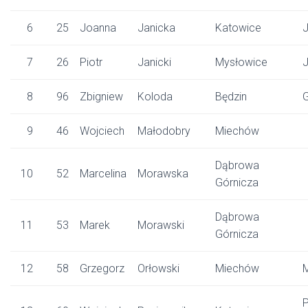
6
25
Joanna
Janicka
Katowice
7
26
Piotr
Janicki
Mysłowice
8
96
Zbigniew
Koloda
Będzin
G
9
46
Wojciech
Małodobry
Miechów
Dąbrowa
10
52
Marcelina
Morawska
Górnicza
Dąbrowa
11
53
Marek
Morawski
Górnicza
12
58
Grzegorz
Orłowski
Miechów
P