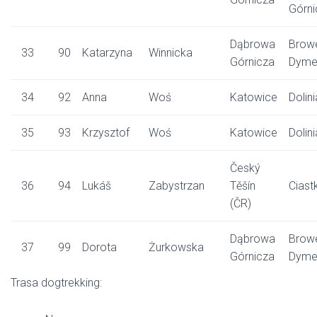
Górni
Dąbrowa
Brow
33
90
Katarzyna
Winnicka
Górnicza
Dyme
34
92
Anna
Woś
Katowice
Dolin
35
93
Krzysztof
Woś
Katowice
Dolin
Český
36
94
Lukáš
Zabystrzan
Těšín
Ciast
(ČR)
Dąbrowa
Brow
37
99
Dorota
Żurkowska
Górnicza
Dyme
Trasa dogtrekking: