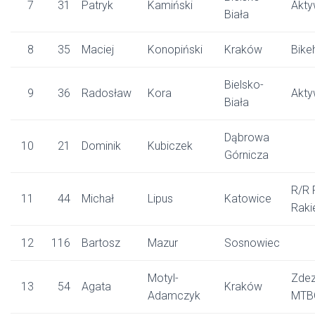
7
31
Patryk
Kamiński
Akty
Biała
8
35
Maciej
Konopiński
Kraków
Bike
Bielsko-
9
36
Radosław
Kora
Akty
Biała
Dąbrowa
10
21
Dominik
Kubiczek
Górnicza
R/R
11
44
Michał
Lipus
Katowice
Raki
12
116
Bartosz
Mazur
Sosnowiec
Motyl-
Zdez
13
54
Agata
Kraków
Adamczyk
MTB