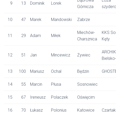
Dąbrowa
Loża
9
13
Dominik
Lorek
Górnicza
szyder
10
47
Marek
Mandowski
Zabrze
Miechów-
KKS So
11
29
Adam
Miłek
Charsznica
Kęty
ARCHI
12
51
Jan
Mincewicz
Żywiec
Bielsko
13
100
Mariusz
Ochal
Będzin
GHOST
14
55
Marcin
Płusa
Sosnowiec
15
67
Ireneusz
Polaczek
Oświęcim
16
70
Łukasz
Polonius
Katowice
Czartak