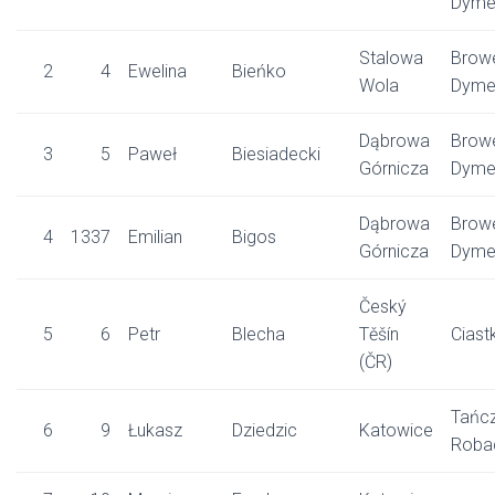
Dyme
Stalowa
Brow
2
4
Ewelina
Bieńko
Wola
Dyme
Dąbrowa
Brow
3
5
Paweł
Biesiadecki
Górnicza
Dyme
Dąbrowa
Brow
4
1337
Emilian
Bigos
Górnicza
Dyme
Český
5
6
Petr
Blecha
Těšín
Ciast
(ČR)
Tańc
6
9
Łukasz
Dziedzic
Katowice
Roba