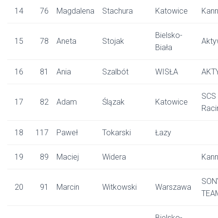
14
76
Magdalena
Stachura
Katowice
Kann
Bielsko-
15
78
Aneta
Stojak
Akty
Biała
16
81
Ania
Szalbót
WISŁA
AKT
SCS
17
82
Adam
Ślązak
Katowice
Raci
18
117
Paweł
Tokarski
Łazy
19
89
Maciej
Widera
Kann
SON
20
91
Marcin
Witkowski
Warszawa
TEA
Bielsko-