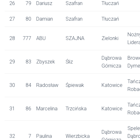
26
79
Dariusz
Szafran
Tłuczań
27
80
Damian
Szafran
Tłuczań
Nożny
28
777
ABU
SZAJNA
Zielonki
Lider
Dąbrowa
Brow
29
83
Zbyszek
Śliz
Górnicza
Dyme
Tańc
30
84
Radosław
Śpiewak
Katowice
Roba
Tańc
31
86
Marcelina
Trzcińska
Katowice
Roba
Spele
Dąbrowa
32
7
Paulina
Wierzbicka
Dąbr
Górnicza