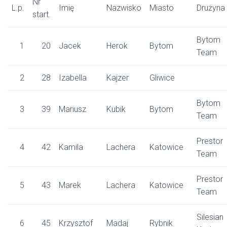
Nr
L.p.
Imię
Nazwisko
Miasto
Drużyna
start.
Bytom
1
20
Jacek
Herok
Bytom
Team
2
28
Izabella
Kajzer
Gliwice
Bytom
3
39
Mariusz
Kubik
Bytom
Team
Prestor
4
42
Kamila
Lachera
Katowice
Team
Prestor
5
43
Marek
Lachera
Katowice
Team
Silesian
6
45
Krzysztof
Madaj
Rybnik