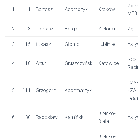
Zdez
1
1
Bartosz
Adamczyk
Kraków
MTB
2
3
Tomasz
Bergier
Zielonki
Zgó
3
15
Łukasz
Głomb
Lubliniec
Akty
SCS
4
18
Artur
Gruszczyński
Katowice
Raci
CZY
5
111
Grzegorz
Kaczmarzyk
ŁZA
Tea
Bielsko-
6
30
Radosław
Kamiński
Akty
Biała
Bielsko-