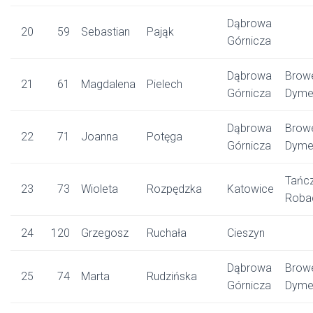
Dąbrowa
20
59
Sebastian
Pająk
Górnicza
Dąbrowa
Brow
21
61
Magdalena
Pielech
Górnicza
Dyme
Dąbrowa
Brow
22
71
Joanna
Potęga
Górnicza
Dyme
Tańc
23
73
Wioleta
Rozpędzka
Katowice
Roba
24
120
Grzegosz
Ruchała
Cieszyn
Dąbrowa
Brow
25
74
Marta
Rudzińska
Górnicza
Dyme