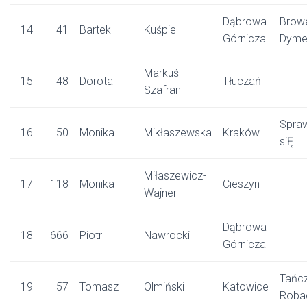
Dąbrowa
Brow
14
41
Bartek
Kuśpiel
Górnicza
Dyme
Markuś-
15
48
Dorota
Tłuczań
Szafran
Spra
16
50
Monika
Mikłaszewska
Kraków
siĘ
Miłaszewicz-
17
118
Monika
Cieszyn
Wajner
Dąbrowa
18
666
Piotr
Nawrocki
Górnicza
Tańc
19
57
Tomasz
Olmiński
Katowice
Roba