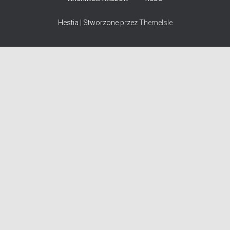
Hestia | Stworzone przez
ThemeIsle