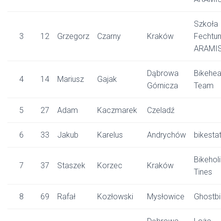
Szkoła
3
12
Grzegorz
Czarny
Kraków
Fechtu
ARAMI
Dąbrowa
Bikehe
4
14
Mariusz
Gajak
Górnicza
Team
5
27
Adam
Kaczmarek
Czeladź
6
33
Jakub
Karelus
Andrychów
bikestat
Bikehol
7
37
Staszek
Korzec
Kraków
Tines
8
69
Rafał
Kozłowski
Mysłowice
Ghostbi