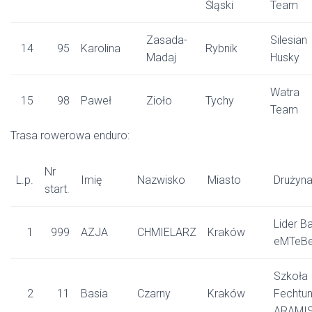
Śląski
Team
Zasada-
Silesian
14
95
Karolina
Rybnik
Madaj
Husky
Watra
15
98
Paweł
Zioło
Tychy
Team
Trasa rowerowa enduro:
Nr
L.p.
Imię
Nazwisko
Miasto
Drużyn
start.
Lider Ba
1
999
AZJA
CHMIELARZ
Kraków
eMTeB
Szkoła
2
11
Basia
Czarny
Kraków
Fechtu
ARAMI