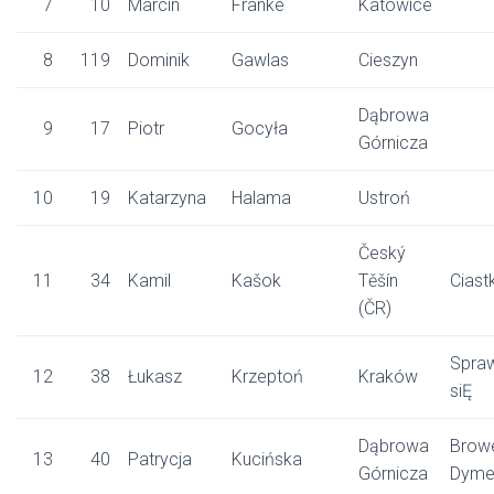
7
10
Marcin
Franke
Katowice
8
119
Dominik
Gawlas
Cieszyn
Dąbrowa
9
17
Piotr
Gocyła
Górnicza
10
19
Katarzyna
Halama
Ustroń
Český
11
34
Kamil
Kašok
Těšín
Ciast
(ČR)
Spra
12
38
Łukasz
Krzeptoń
Kraków
siĘ
Dąbrowa
Brow
13
40
Patrycja
Kucińska
Górnicza
Dyme