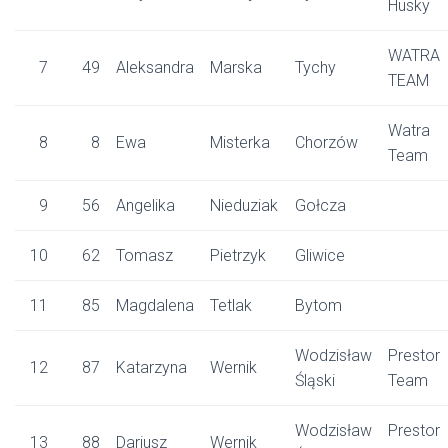
Husky
WATRA
7
49
Aleksandra
Marska
Tychy
TEAM
Watra
8
8
Ewa
Misterka
Chorzów
Team
9
56
Angelika
Nieduziak
Gołcza
10
62
Tomasz
Pietrzyk
Gliwice
11
85
Magdalena
Tetlak
Bytom
Wodzisław
Prestor
12
87
Katarzyna
Wernik
Śląski
Team
Wodzisław
Prestor
13
88
Dariusz
Wernik