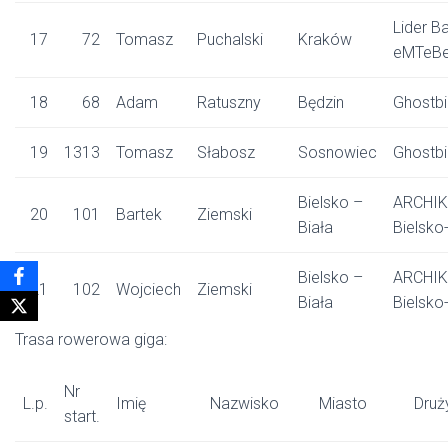
Lider Ba
17
72
Tomasz
Puchalski
Kraków
eMTeB
18
68
Adam
Ratuszny
Będzin
Ghostbi
19
1313
Tomasz
Słabosz
Sosnowiec
Ghostbi
Bielsko –
ARCHI
20
101
Bartek
Ziemski
Biała
Bielsko
Bielsko –
ARCHI
21
102
Wojciech
Ziemski
Biała
Bielsko
Trasa rowerowa giga:
Nr
L.p.
Imię
Nazwisko
Miasto
Druż
start.