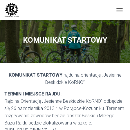
P
R
Z
E
Ł
KOMUNIKAT STARTOWY
Ą
C
Z
N
A
W
KOMUNIKAT STARTOWY
rajdu na orientację „Jesienne
I
G
Beskidzkie KoRNO”
A
C
TERMIN I MIEJSCE RAJDU:
J
Rajd na Orientację „Jesienne Beskidzkie KoRNO” odbędzie
Ę
się 26 października 2013 r. w Porąbce-Kozubniku. Terenem
rozgrywania zawodów będzie obszar Beskidu Małego.
Baza Rajdu będzie zlokalizowana w szkole: