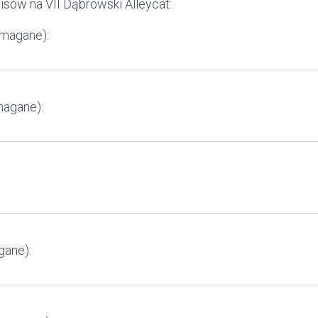
sów na VII Dąbrowski Alleycat:
ymagane):
magane):
gane):