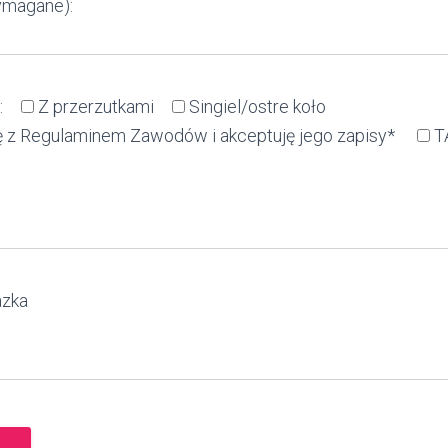
ymagane):
:
Z przerzutkami
Singiel/ostre koło
 z Regulaminem Zawodów i akceptuję jego zapisy*
T
azka