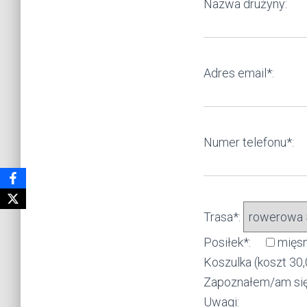
Nazwa drużyny:
Adres email*:
Numer telefonu*:
Trasa*:
Posiłek*:
mięs
Koszulka (koszt 30,
Zapoznałem/am się 
Uwagi: