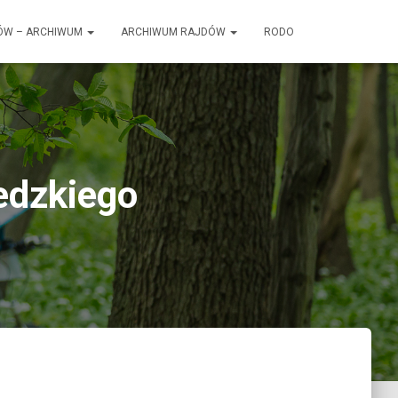
ÓW – ARCHIWUM
ARCHIWUM RAJDÓW
RODO
edzkiego