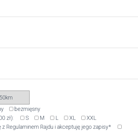
ny
bezmięsny
00 zł):
S
M
L
XL
XXL
z Regulaminem Rajdu i akceptuję jego zapisy*