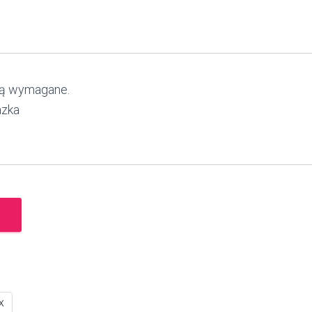
są wymagane.
azka
X