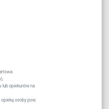
tartowa
ć;
w lub opiekunów na
d opieką osoby pow.