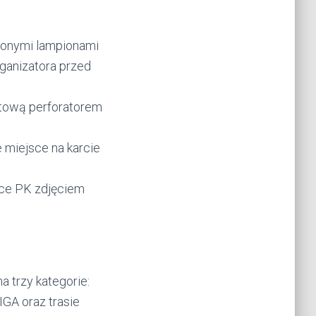
wonymi lampionami
ganizatora przed
rtową perforatorem
 miejsce na karcie
sce PK zdjęciem
a trzy kategorie:
GIGA oraz trasie