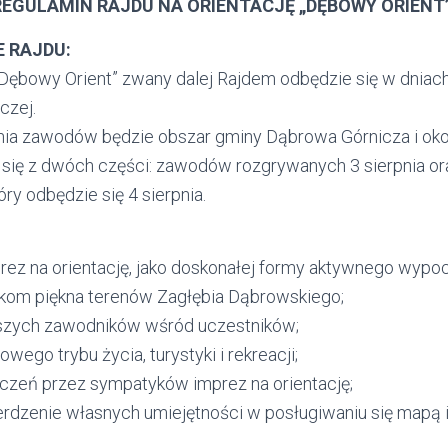
REGULAMIN RAJDU NA ORIENTACJĘ „DĘBOWY ORIENT”
E RAJDU:
 „Dębowy Orient” zwany dalej Rajdem odbędzie się w dniach
czej.
ia zawodów będzie obszar gminy Dąbrowa Górnicza i okol
ł się z dwóch części: zawodów rozgrywanych 3 sierpnia or
ry odbędzie się 4 sierpnia.
prez na orientację, jako doskonałej formy aktywnego wypo
ikom piękna terenów Zagłębia Dąbrowskiego;
pszych zawodników wśród uczestników;
wego trybu życia, turystyki i rekreacji;
czeń przez sympatyków imprez na orientację;
erdzenie własnych umiejętności w posługiwaniu się mapą