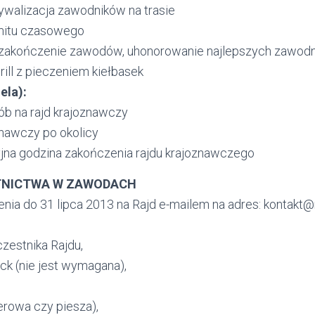
rywalizacja zawodników na trasie
imitu czasowego
ne zakończenie zawodów, uhonorowanie najlepszych zawod
rill z pieczeniem kiełbasek
iela):
ób na rajd krajoznawczy
znawczy po okolicy
yjna godzina zakończenia rajdu krajoznawczego
TNICTWA W ZAWODACH
enia do 31 lipca 2013 na Rajd e-mailem na adres: kontakt
czestnika Rajdu,
ck (nie jest wymagana),
erowa czy piesza),