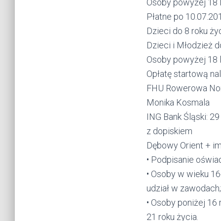
Osoby powyżej
Płatne po 10.07.20
Dzieci do 8 ro
Dzieci i Młodzież 
Osoby powyżej
Opłatę startową na
FHU Rowerowa No
Monika Kosmala
ING Bank Śląski: 
z dopiskiem
Dębowy Orient + im
• Podpisanie oświa
• Osoby w wieku 16
udział w zawodach;
• Osoby poniżej 16
21 roku życia.