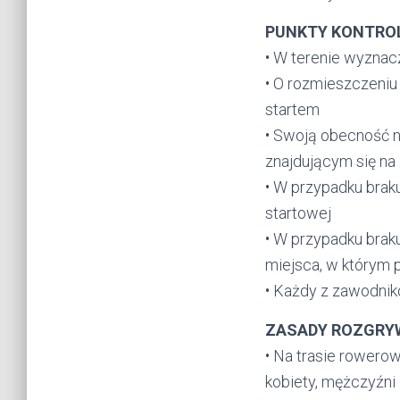
PUNKTY KONTRO
• W terenie wyznac
• O rozmieszczeniu
startem
• Swoją obecność n
znajdującym się na
• W przypadku brak
startowej
• W przypadku brak
miejsca, w którym 
• Każdy z zawodnik
ZASADY ROZGRY
• Na trasie rowerow
kobiety, mężczyźni i