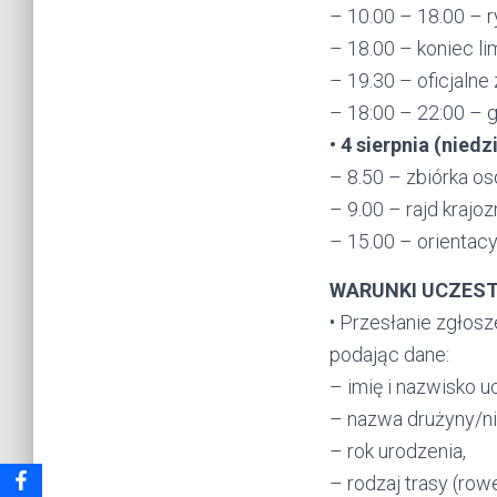
– 10.00 – 18.00 – 
– 18.00 – koniec l
– 19.30 – oficjal
– 18:00 – 22:00 – g
• 4 sierpnia (niedz
– 8.50 – zbiórka os
– 9.00 – rajd krajo
– 15.00 – orientac
WARUNKI UCZES
• Przesłanie zgłosz
podając dane:
– imię i nazwisko u
– nazwa drużyny/ni
– rok urodzenia,
– rodzaj trasy (row