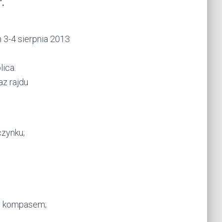
.
 3-4 sierpnia 2013
ica.
az rajdu
czynku;
 i kompasem;