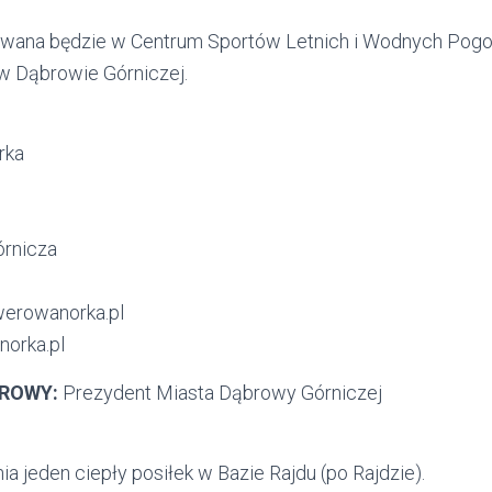
owana będzie w Centrum Sportów Letnich i Wodnych Pogoria
 w Dąbrowie Górniczej.
rka
rnicza
werowanorka.pl
orka.pl
ROWY:
Prezydent Miasta Dąbrowy Górniczej
a jeden ciepły posiłek w Bazie Rajdu (po Rajdzie).