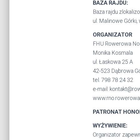
BAZA RAJDU:
Baza rajdu zlokaliz
ul. Malinowe Górki,
ORGANIZATOR
FHU Rowerowa No
Monika Kosmala
ul. Łaskowa 25 A
42-523 Dąbrowa Gó
tel. 798 78 24 32
e-mail: kontakt@ro
www.rno.rowerowan
PATRONAT HONO
WYŻYWIENIE:
Organizator zapewni