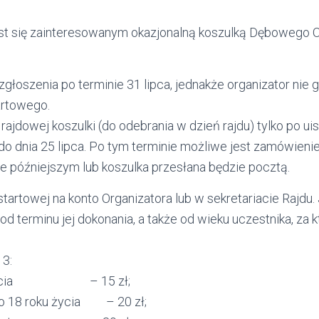
est się zainteresowanym okazjonalną koszulką Dębowego O
zgłoszenia po terminie 31 lipca, jednakże organizator nie
artowego.
 rajdowej koszulki (do odebrania w dzień rajdu) tylko po ui
do dnia 25 lipca. Po tym terminie możliwe jest zamówienie
e późniejszym lub koszulka przesłana będzie pocztą.
startowej na konto Organizatora lub w sekretariacie Rajdu
od terminu jej dokonania, a także od wieku uczestnika, za k
13:
ku życia – 15 zł;
do 18 roku życia – 20 zł;