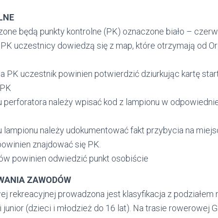
LNE
zone będą punkty kontrolne (PK) oznaczone biało – czer
 PK uczestnicy dowiedzą się z map, które otrzymają od Or
a PK uczestnik powinien potwierdzić dziurkując kartę sta
 PK
u perforatora należy wpisać kod z lampionu w odpowiednie
u lampionu należy udokumentować fakt przybycia na miej
powinien znajdować się PK.
ów powinien odwiedzić punkt osobiście
WANIA ZAWODÓW
ej rekreacyjnej prowadzona jest klasyfikacja z podziałem n
 junior (dzieci i młodzież do 16 lat). Na trasie rowerowej 