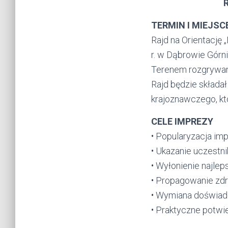
TERMIN I MIEJSC
Rajd na Orientację
r. w Dąbrowie Górni
Terenem rozgrywan
Rajd będzie składa
krajoznawczego, któ
CELE IMPREZY
• Popularyzacja im
• Ukazanie uczestn
• Wyłonienie najle
• Propagowanie zdro
• Wymiana doświad
• Praktyczne potwi