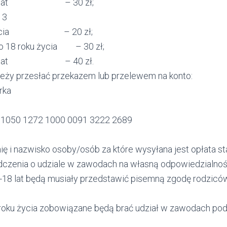
 18 lat – 30 zł;
13
ku życia – 20 zł;
do 18 roku życia – 30 zł;
 18 lat – 40 zł.
leży przesłać przekazem lub przelewem na konto:
rka
29 1050 1272 1000 0091 3222 2689
ię i nazwisko osoby/osób za które wysyłana jest opłata s
dczenia o udziale w zawodach na własną odpowiedzialnoś
-18 lat będą musiały przedstawić pisemną zgodę rodzicó
 roku życia zobowiązane będą brać udział w zawodach po