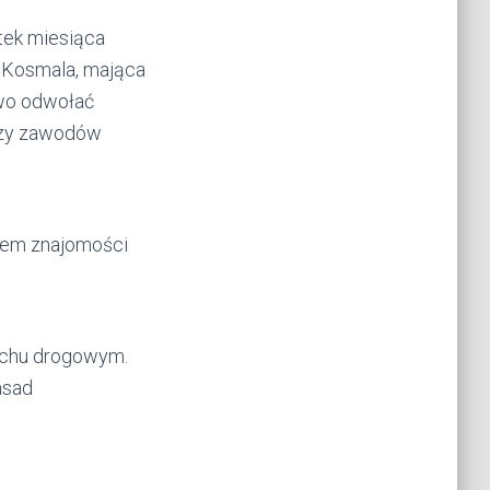
ątek miesiąca
a Kosmala, mająca
awo odwołać
bazy zawodów
iem znajomości
uchu drogowym.
asad