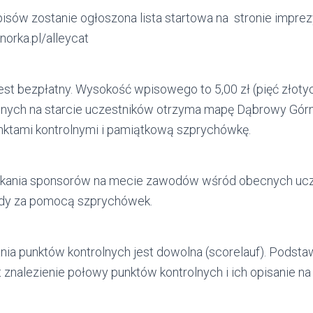
isów zostanie ogłoszona lista startowa na stronie imprez
orka.pl/alleycat
est bezpłatny. Wysokość wpisowego to 5,00 zł (pięć złoty
cnych na starcie uczestników otrzyma mapę Dąbrowy Górn
ktami kontrolnymi i pamiątkową szprychówkę.
kania sponsorów na mecie zawodów wśród obecnych ucz
dy za pomocą szprychówek.
ia punktów kontrolnych jest dowolna (scorelauf). Pods
t znalezienie połowy punktów kontrolnych i ich opisanie na