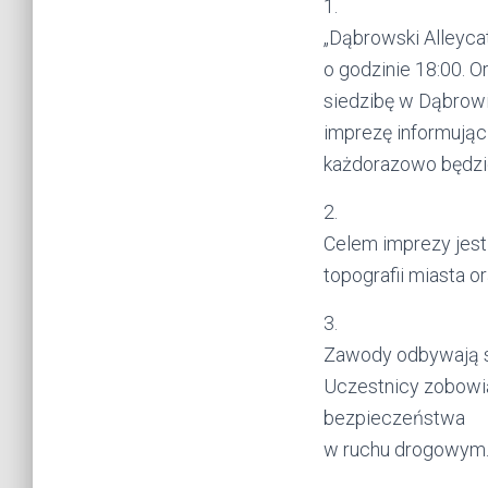
1.
„Dąbrowski Alleycat
o godzinie 18:00. 
siedzibę w Dąbrowi
imprezę informując
każdorazowo będzi
2.
Celem imprezy jes
topografii miasta 
3.
Zawody odbywają s
Uczestnicy zobowią
bezpieczeństwa
w ruchu drogowym