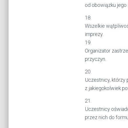
od obowiązku jego 
18.
Wszelkie wątpliwośc
imprezy.
19.
Organizator zastrz
przyczyn.
20.
Uczestnicy, którz
z jakiegokolwiek p
21.
Uczestnicy oświadc
przez nich do form