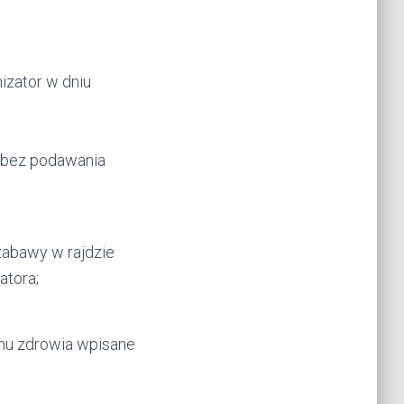
nizator w dniu
u bez podawania
zabawy w rajdzie
atora;
anu zdrowia wpisane