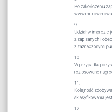
Po zakończeniu zap
www.rno.rowerowan
9.
Udział w imprezie j
z zapisanych i obe
z zaznaczonymi pun
10.
W przypadku pozys
rozlosowane nagro
11.
Kolejność zdobywan
sklasyfikowania jes
12.