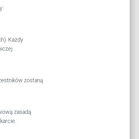
y:
ch). Każdy
iczej
estników zostaną
tawową zasadą
 karcie.