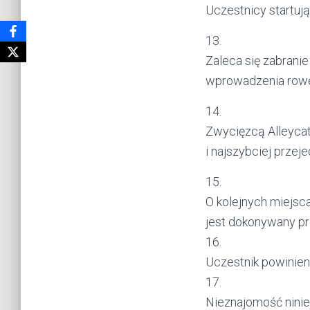
Uczestnicy startują
13.
Zaleca się zabrani
wprowadzenia rower
14.
Zwycięzcą Alleycat
i najszybciej przej
15.
O kolejnych miejsc
jest dokonywany pr
16.
Uczestnik powinien 
17.
Nieznajomość niniej