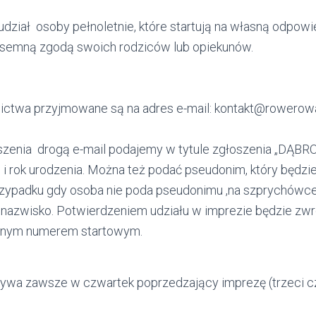
dział osoby pełnoletnie, które startują na własną odpowi
pisemną zgodą swoich rodziców lub opiekunów.
ictwa przyjmowane są na adres e-mail: kontakt@rowerowa
zenia drogą e-mail podajemy w tytule zgłoszenia „DĄB
o i rok urodzenia. Można też podać pseudonim, który będz
zypadku gdy osoba nie poda pseudonimu ,na szprychówce
 nazwisko. Potwierdzeniem udziału w imprezie będzie zwr
danym numerem startowym.
ywa zawsze w czwartek poprzedzający imprezę (trzeci c