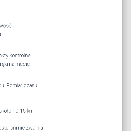
iwość
.
nkty kontrolne
ręki na mecie.
du. Pomiar czasu
około 10-15 km.
tu, ani nie zwalnia