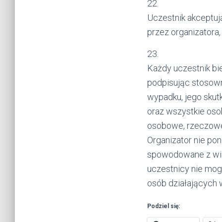
22.
Uczestnik akceptuj
przez organizatora
23.
Każdy uczestnik bie
podpisując stosown
wypadku, jego skutk
oraz wszystkie oso
osobowe, rzeczowe 
Organizator nie po
spowodowane z win
uczestnicy nie mo
osób działających w
Podziel się: