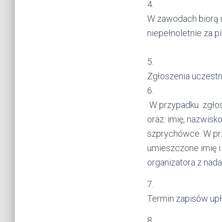
4.
W zawodach biorą u
niepełnoletnie za 
5.
Zgłoszenia uczestn
6.
W przypadku zgłos
oraz: imię, nazwisk
szprychówce. W pr
umieszczone imię i
organizatora z na
7.
Termin zapisów upł
8.