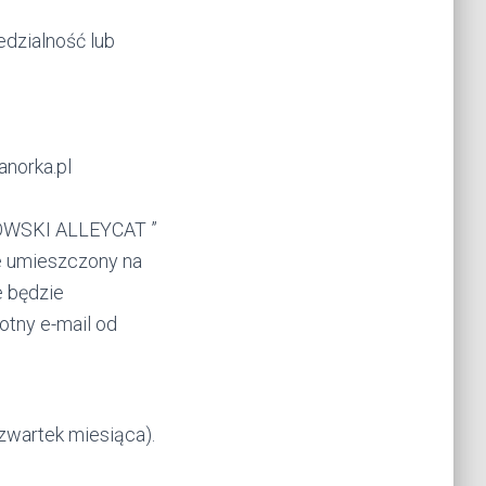
edzialność lub
norka.pl
ROWSKI ALLEYCAT ”
ie umieszczony na
 będzie
otny e-mail od
zwartek miesiąca).