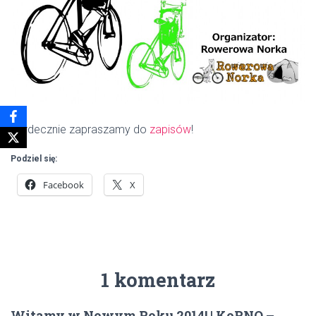
Serdecznie zapraszamy do
zapisów
!
Podziel się:
Facebook
X
1 komentarz
Witamy w Nowym Roku 2014! | KoRNO –